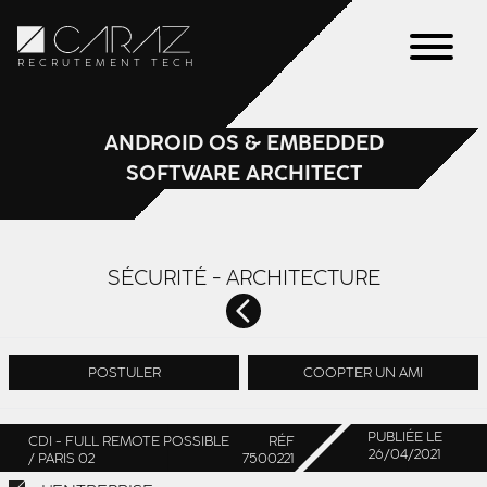
RECRUTEMENT TECH
ANDROID OS & EMBEDDED
SOFTWARE ARCHITECT
SÉCURITÉ - ARCHITECTURE
POSTULER
COOPTER UN AMI
PUBLIÉE LE
CDI - FULL REMOTE POSSIBLE
RÉF
26/04/2021
/ PARIS 02
7500221