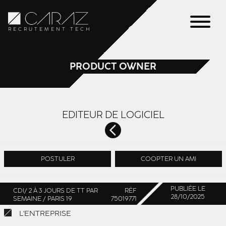
RECRUTEMENT TECH
PRODUCT OWNER
EDITEUR DE LOGICIEL
POSTULER
COOPTER UN AMI
PUBLIÉE LE
CDI/ 2 À 3 JOURS DE TT PAR
RÉF
28/10/2025
SEMAINE / PARIS 19
75019771
L'ENTREPRISE