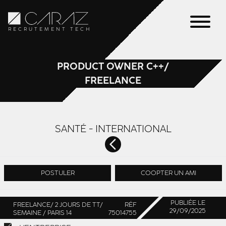
RECRUTEMENT TECH
PRODUCT OWNER C++/
FREELANCE
SANTÉ - INTERNATIONAL
POSTULER
COOPTER UN AMI
PUBLIÉE LE
FREELANCE/ 2 JOURS DE TT/
RÉF
29/09/2025
SEMAINE / PARIS 14
75014755